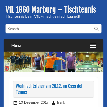
VfL 1860 Marburg – Tischtennis
Tischtennis beim VfL – macht einfach Laune!!!
Menu
Weihnachtsfeier am 20.12. im Casa del
Tennis
13. Dezember 2019
frank