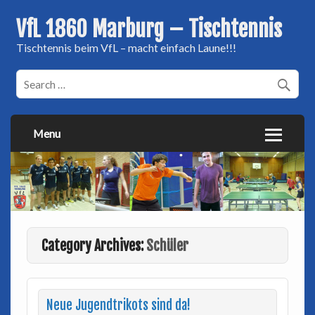
VfL 1860 Marburg – Tischtennis
Tischtennis beim VfL – macht einfach Laune!!!
Menu
Category Archives:
Schüler
Neue Jugendtrikots sind da!