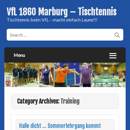
VfL 1860 Marburg – Tischtennis
Tischtennis beim VfL – macht einfach Laune!!!
Menu
Category Archives:
Training
Halle dicht … Sommerlehrgang kommt