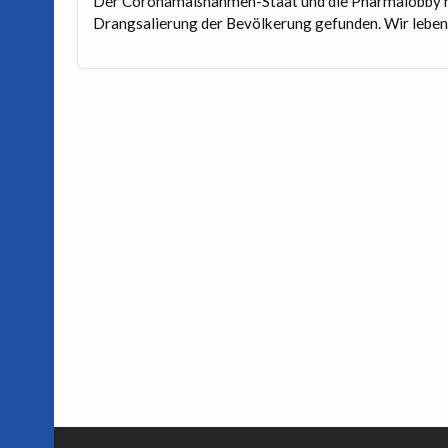
Der Coronamaßnahmen-Staat und die Pharmalobby hab
Drangsalierung der Bevölkerung gefunden. Wir leben 