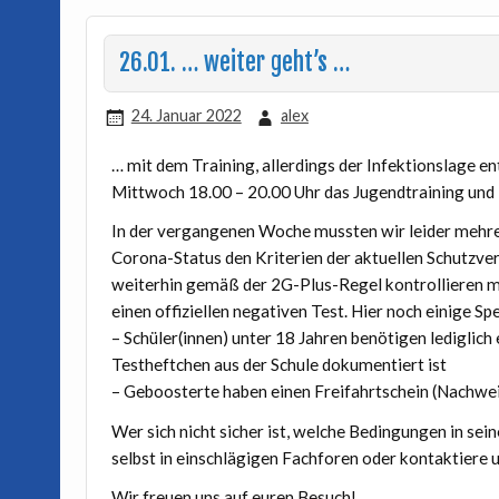
26.01. … weiter geht’s …
24. Januar 2022
alex
… mit dem Training, allerdings der Infektionslage e
Mittwoch 18.00 – 20.00 Uhr das Jugendtraining und
In der vergangenen Woche mussten wir leider mehrer
Corona-Status den Kriterien der aktuellen Schutzver
weiterhin gemäß der 2G-Plus-Regel kontrollieren mü
einen offiziellen negativen Test. Hier noch einige Spe
– Schüler(innen) unter 18 Jahren benötigen lediglich e
Testheftchen aus der Schule dokumentiert ist
– Geboosterte haben einen Freifahrtschein (Nachwei
Wer sich nicht sicher ist, welche Bedingungen in sei
selbst in einschlägigen Fachforen oder kontaktiere u
Wir freuen uns auf euren Besuch!