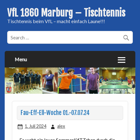
VfL 1860 Marburg – Tischtennis
Tischtennis beim VfL – macht einfach Laune!!!
Menu
Fau-Eff-Ell-Woche 01.-07.07.24
1. Juli 2024
alex
Es weht ein laues SommerlüfTTchen durch die