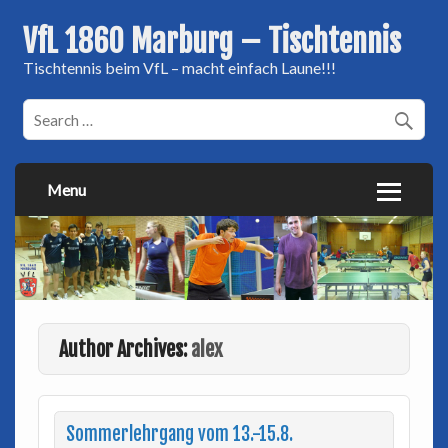
VfL 1860 Marburg – Tischtennis
Tischtennis beim VfL – macht einfach Laune!!!
Menu
Author Archives:
alex
Sommerlehrgang vom 13.-15.8.