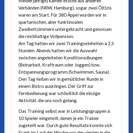
Minderjährige) kamen etliche aus anderen
Verbänden (NRW, Hamburg), sogar zwei Ö(t)zis
waren am Start. Für 380 Äppel wurden wir in
spartanischen, aber funktinoalen
Zweibettzimmern untergebracht und genossen
die reichhaltige Vollpension.
Am Tag hatten wir zwei Trainingseinheiten à 2,5
Stunden. Abends hatten wir die Auswahl
zwischen angeleiteten Konditionsübungen
(Beinarbeit, Kraftraum oder Joggen) bzw.
Entspannungsprogramm (Schwimmen, Sauna).
Den Tag ließen wir in gemütlicher Runde in
einem Bistro ausklingen. Der Griff zur
Fernbedienung war schließlich die einzige
Aktivität, die uns noch gelang.
Das Training selbst war in Leistungsgruppen à
10 Spieler eingeteilt, denen je ein Trainer
zugeteilt war. Durch gute Resultate konnte sich
Frank im Lauf der Woche von der vierten in die