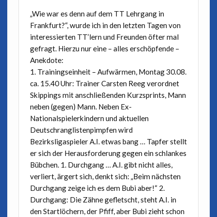
„Wie war es denn auf dem TT Lehrgang in
Frankfurt?“, wurde ich in den letzten Tagen von
interessierten TT’lern und Freunden öfter mal
gefragt. Hierzu nur eine – alles erschöpfende –
Anekdote:
1. Trainingseinheit – Aufwärmen, Montag 30.08.
ca. 15.40 Uhr: Trainer Carsten Reeg verordnet
Skippings mit anschließenden Kurzsprints, Mann
neben (gegen) Mann. Neben Ex-
Nationalspielerkindern und aktuellen
Deutschranglistenpimpfen wird
Bezirksligaspieler A.I. etwas bang … Tapfer stellt
er sich der Herausforderung gegen ein schlankes
Bübchen. 1. Durchgang … A.I. gibt nicht alles,
verliert, ärgert sich, denkt sich: „Beim nächsten
Durchgang zeige ich es dem Bubi aber!“ 2.
Durchgang: Die Zähne gefletscht, steht A.I. in
den Startlöchern, der Pfiff, aber Bubi zieht schon