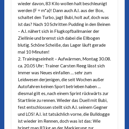
wieder davon, 83 Kilo wollen halt beschleunigt
werden (F = m*a)! Dann auch A.I. aus der Box,
schaltet den Turbo, jagt Bubi, holt auf, doch was
ist das? Nach 10 Schritten Pudding in den Beinen
– A.I. nähert sich in Flugkopfballmanier der
Ziellinie und bremst sich dabei die Ellbogen
blutig. Schöne Scheiße, das Lager läuft gerade
mal 10 Minuten!
2. Trainingseinheit – Aufwärmen, Montag 30.08.
ca. 20.05 Uhr: Trainer Carsten Reeg lässt sich
immer was Neues einfallen … sehr zum
Leidwesen derjenigen, die seit Wochen außer
Autofahren keinen Sport betrieben haben …
diesmal gilt es, nach einem Sprint rückwärts zur
Startlinie zu rennen. Wieder das Duell mit Bubi,
fest entschlossen stellt sich A.I. seinem Gegner
und LOS! A.I. ist tatsächlich vorne, die Bulldogge
ist wieder im Rennen, doch was ist das: Wie
bringt man 83 kg an der Markierung zur